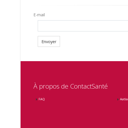
E-mail
À propos de ContactSanté
FAQ
Aatla