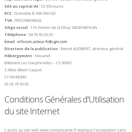
SAS au capital de
: 53 350 euros
RCS
: Grenoble B 398 394 502
TVA
: FR55398394502
Siège social
: 11A chemin de la Dhuy 38240 MEYLAN
Téléphone
: 04 76 90 20 20
Email
:
infocom.acteur-fr@cgm.com
Directeur de la publication
: Benoit AUDIBERT, directeur général
Hébergement :
Hexanet
Bâtiment Les Dauphinelles – CS 90001
3 Allée Albert Caquot
51100 REIMS
03 26 79 30 05
Conditions Générales d'Utilisation
du site Internet
L'accès au site web www.contactsante.fr implique l'acceptation sans